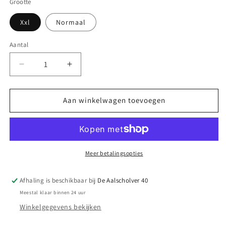
Grootte
Xxl
Normaal
Aantal
Aantal
Aantal
Aantal
verlagen
verhogen
voor
voor
Scrunchie
Scrunchie
Aan winkelwagen toevoegen
satijn
satijn
donker
donker
bruin
bruin
Meer betalingsopties
Afhaling is beschikbaar bij
De Aalscholver 40
Meestal klaar binnen 24 uur
Winkelgegevens bekijken