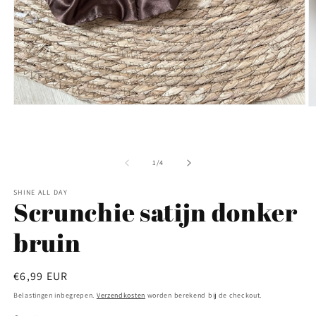
Media
M
1
2
openen
o
in
in
modaal
m
van
1
/
4
SHINE ALL DAY
Scrunchie satijn donker
bruin
Normale
€6,99 EUR
prijs
Belastingen inbegrepen.
Verzendkosten
worden berekend bij de checkout.