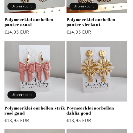
i
Uitverkocht
Uitverkocht
e
Polymeerklei oorbellen
Polymeerklei oorbellen
:
panter ovaal
panter vierkant
Normale
€14,95 EUR
Normale
€14,95 EUR
prijs
prijs
Uitverkocht
Polymeerklei oorbellen strik
Poymeerklei oorbellen
rosé goud
dahlia goud
Normale
€13,95 EUR
Normale
€13,95 EUR
prijs
prijs