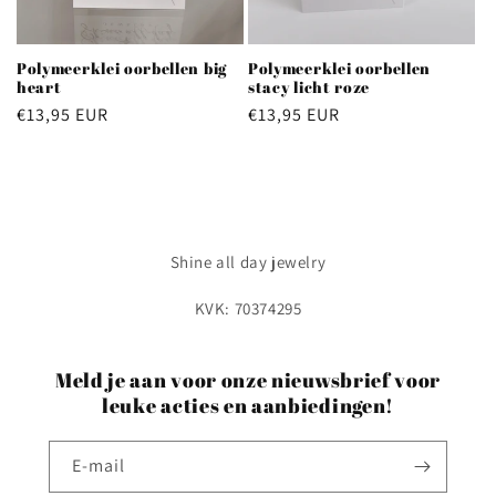
Polymeerklei oorbellen big
Polymeerklei oorbellen
heart
stacy licht roze
Normale
€13,95 EUR
Normale
€13,95 EUR
prijs
prijs
Shine all day jewelry
KVK: 70374295
Meld je aan voor onze nieuwsbrief voor
leuke acties en aanbiedingen!
E‑mail