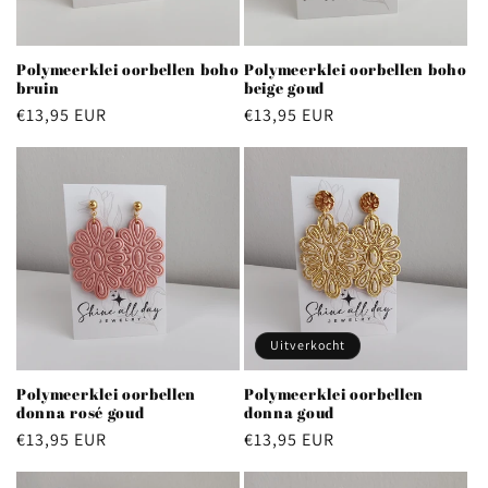
Polymeerklei oorbellen boho
Polymeerklei oorbellen boho
bruin
beige goud
Normale
€13,95 EUR
Normale
€13,95 EUR
prijs
prijs
Uitverkocht
Polymeerklei oorbellen
Polymeerklei oorbellen
donna rosé goud
donna goud
Normale
€13,95 EUR
Normale
€13,95 EUR
prijs
prijs