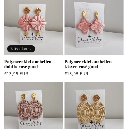
Uitverkocht
Polymeerklei oorbellen
Polymeerklei oorbellen
dahlia rosé goud
klaver rosé goud
Normale
€13,95 EUR
Normale
€13,95 EUR
prijs
prijs