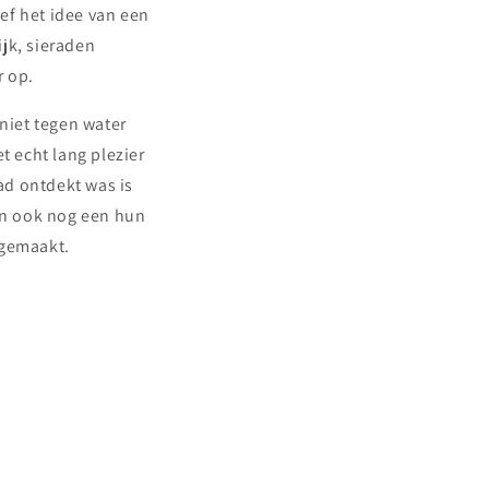
eef het idee van een
jk, sieraden
r op.
 niet tegen water
t echt lang plezier
had ontdekt was is
den ook nog een hun
) gemaakt.