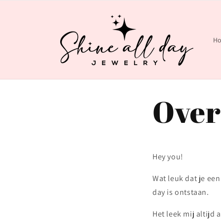
Meteen
naar de
content
H
Over
Hey you!
Wat leuk dat je een
day is ontstaan.
Het leek mij altij