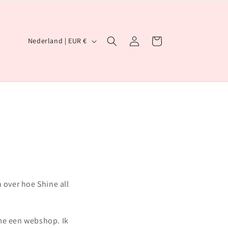
L
Inloggen
Winkelwagen
Nederland | EUR €
a
n
d
/
r
e
g
i
 over hoe Shine all
o
ame een webshop. Ik