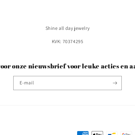
Shine all day jewelry
KVK: 70374295
voor onze nieuwsbrief voor leuke acties en 
E‑mail
Betaalmethoden