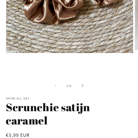
M
Media
2
1
o
openen
in
in
m
modaal
van
1
/
4
SHINE ALL DAY
Scrunchie satijn
caramel
Normale
€3,99 EUR