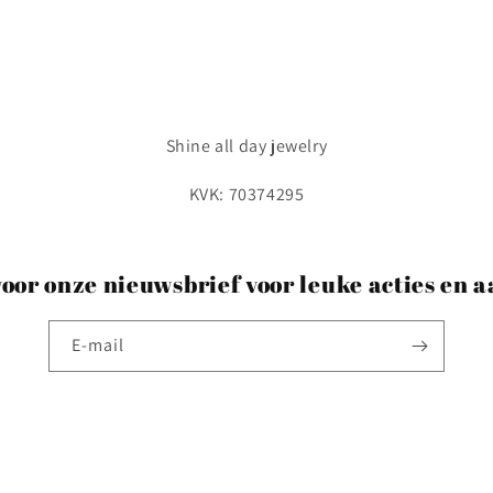
Shine all day jewelry
KVK: 70374295
voor onze nieuwsbrief voor leuke acties en 
E‑mail