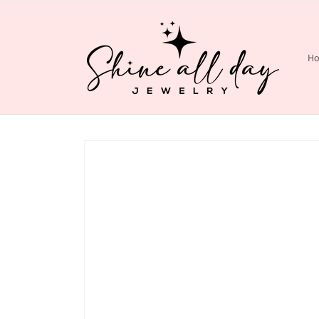
Meteen
naar de
content
H
Ga direct naar
productinformatie