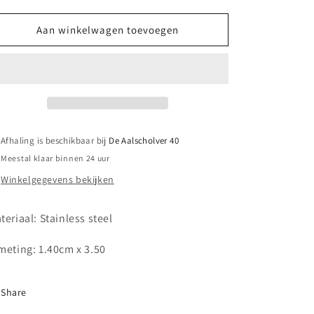
verlagen
verhogen
voor
voor
Oorbellen
Oorbellen
Aan winkelwagen toevoegen
Nina
Nina
Afhaling is beschikbaar bij
De Aalscholver 40
Meestal klaar binnen 24 uur
Winkelgegevens bekijken
teriaal: Stainless steel
meting:
1.40cm x 3.50
Share