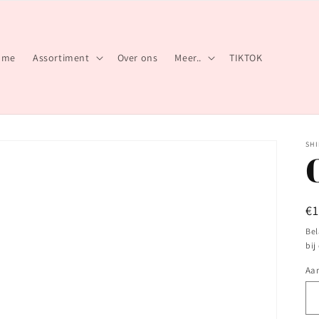
ome
Assortiment
Over ons
Meer..
TIKTOK
SHI
N
€
pr
Bel
bij
Aan
Aa