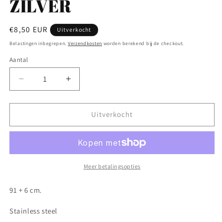
ZILVER
Normale
€8,50 EUR
Uitverkocht
prijs
Belastingen inbegrepen.
Verzendkosten
worden berekend bij de checkout.
Aantal
Aantal
Aantal
Aantal
verlagen
verhogen
voor
voor
Lange
Lange
Uitverkocht
ketting
ketting
bloem
bloem
ZILVER
ZILVER
Meer betalingsopties
91 + 6 cm.
Stainless steel