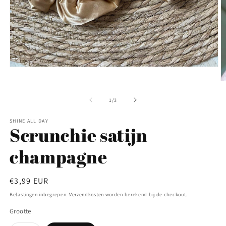
Media
1
M
openen
2
in
o
modaal
van
1
/
3
in
m
SHINE ALL DAY
Scrunchie satijn
champagne
Normale
€3,99 EUR
prijs
Belastingen inbegrepen.
Verzendkosten
worden berekend bij de checkout.
Grootte