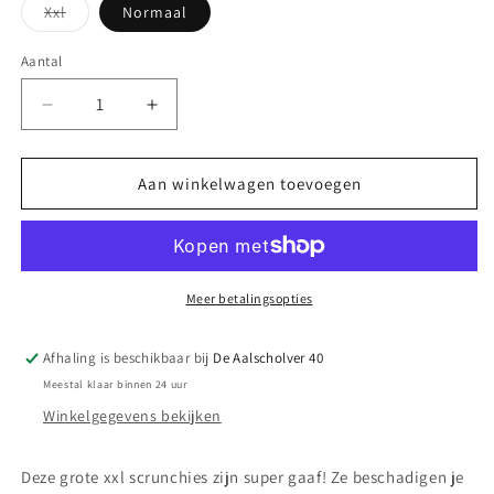
Variant
Xxl
Normaal
uitverkocht
of
niet
Aantal
Aantal
beschikbaar
Aantal
Aantal
verlagen
verhogen
voor
voor
Scrunchie
Scrunchie
Aan winkelwagen toevoegen
satijn
satijn
champagne
champagne
Meer betalingsopties
Afhaling is beschikbaar bij
De Aalscholver 40
Meestal klaar binnen 24 uur
Winkelgegevens bekijken
Deze grote xxl scrunchies zijn super gaaf! Ze beschadigen je