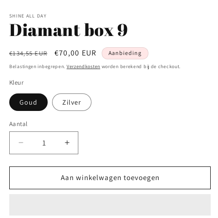
in
m
SHINE ALL DAY
Diamant box 9
Normale
Aanbiedingsprijs
€70,00 EUR
€134,55 EUR
Aanbieding
prijs
Belastingen inbegrepen.
Verzendkosten
worden berekend bij de checkout.
Kleur
Goud
Zilver
Aantal
Aantal
Aantal
Aantal
verlagen
verhogen
voor
voor
Diamant
Diamant
Aan winkelwagen toevoegen
box
box
9
9