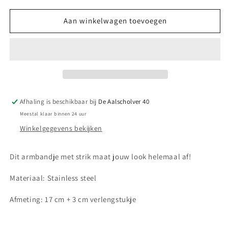
voor
voor
Armband
Armband
Aan winkelwagen toevoegen
diamond
diamond
bow
bow
Afhaling is beschikbaar bij
De Aalscholver 40
Meestal klaar binnen 24 uur
Winkelgegevens bekijken
Dit armbandje met strik maat jouw look helemaal af!
Materiaal: Stainless steel
Afmeting: 17 cm + 3 cm verlengstukje