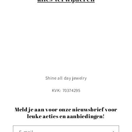
i
e
:
Shine all day jewelry
KVK: 70374295
Meld je aan voor onze nieuwsbrief voor
leuke acties en aanbiedingen!