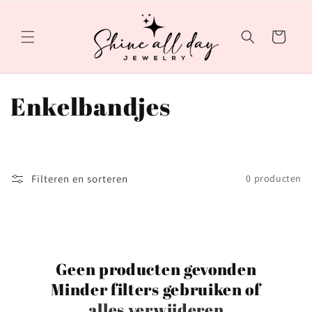
Meteen
naar de
content
Winkelwagen
C
Enkelbandjes
o
l
Filteren en sorteren
0 producten
l
e
c
Geen producten gevonden
t
Minder filters gebruiken of
alles verwijderen