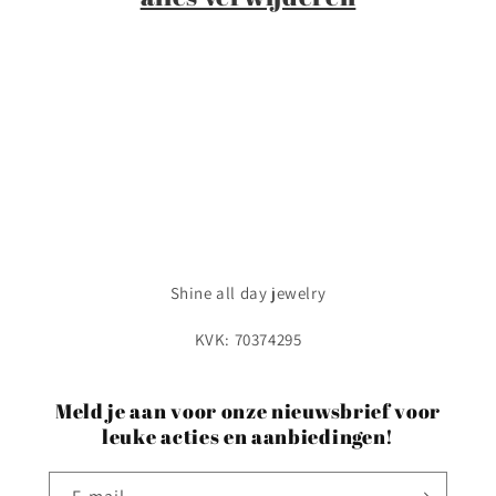
i
e
:
Shine all day jewelry
KVK: 70374295
Meld je aan voor onze nieuwsbrief voor
leuke acties en aanbiedingen!