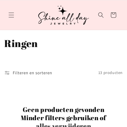
Meteen
naar de
content
Winkelwagen
C
Ringen
o
l
Filteren en sorteren
13 producten
l
e
c
Geen producten gevonden
t
Minder filters gebruiken of
alles verwijderen